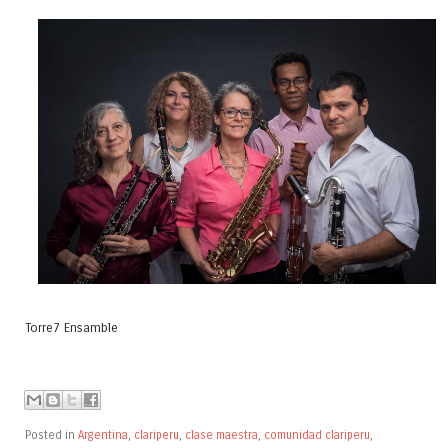
Torre7 Ensamble
Posted in
Argentina
,
clariperu
,
clase maestra
,
comunidad clariperu
,