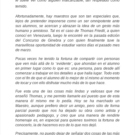
le suele ver como alguien inalcanzable, tan respetado como
temido.
Afortunadamente, hay maestros que son tan especiales que,
lejos de pretender imponerse como un ser omnipotente ante
sus alumnos, se acercan y abrazan la idea de un gesto más
humano y amistoso. Tal es el caso de Thomas Friedli, a quien
conocí en Venezuela, luego le encontré en la pasada edición
del Concurso de Ginebra y con quien finalmente tuve la
maravillosa oportunidad de estudiar varios días el pasado mes
de marzo.
Pocas veces he tenido la fortuna de compartir con personas
que ven más allá de lo ¨evidente¨, que ahondan en el alumno
en primer lugar como lo que es: una persona, para desde allí
comenzar a trabajar en los detalles a que halla lugar. Todo esto
con el fin de que el alumno dé lo mejor de sí mismo al momento
de tocar y con ello disfrutar mucho más de lo que hace.
Fue esta una de las cosas más lindas y valiosas que me
enseñó Thomas, y me permito llamarle así puesto que de esta
manera él mismo me lo pedía. Hoy se ha marchado un
Maestro, aunque prefiero decir un amigo, pero sólo de forma
parcial puesto que nos ha dejado su obra como artista y
apasionado pedagogo, y creo que una manera de rendirle
homenaje es, en especial para quienes tuvimos la fortuna de
conocerlo, la de hacernos eco de lo que nos dejó.
Precisamente, no puedo dejar de señalar dos cosas de las más