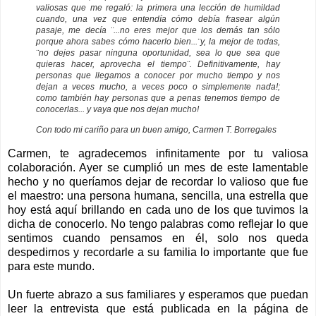
valiosas que me regaló: la primera una lección de humildad
cuando, una vez que entendía cómo debía frasear algún
pasaje, me decía ¨...no eres mejor que los demás tan sólo
porque ahora sabes cómo hacerlo bien...¨y, la mejor de todas,
¨no dejes pasar ninguna oportunidad, sea lo que sea que
quieras hacer, aprovecha el tiempo¨. Definitivamente, hay
personas que llegamos a conocer por mucho tiempo y nos
dejan a veces mucho, a veces poco o simplemente nada!;
como también hay personas que a penas tenemos tiempo de
conocerlas... y vaya que nos dejan mucho!
Con todo mi cariño para un buen amigo, Carmen T. Borregales
Carmen, te agradecemos infinitamente por tu valiosa
colaboración. Ayer se cumplió un mes de este lamentable
hecho y no queríamos dejar de recordar lo valioso que fue
el maestro: una persona humana, sencilla, una estrella que
hoy está aquí brillando en cada uno de los que tuvimos la
dicha de conocerlo. No tengo palabras como reflejar lo que
sentimos cuando pensamos en él, solo nos queda
despedirnos y recordarle a su familia lo importante que fue
para este mundo.
Un fuerte abrazo a sus familiares y esperamos que puedan
leer la entrevista que está publicada en la página de