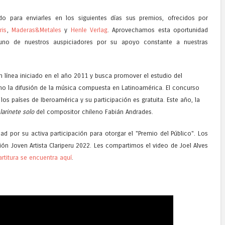
 para enviarles en los siguientes días sus premios, ofrecidos por
ris
,
Maderas&Metales
y
Henle Verlag
. Aprovechamos esta oportunidad
no de nuestros auspiciadores por su apoyo constante a nuestras
n línea iniciado en el año 2011 y busca promover el estudio del
omo la difusión de la música compuesta en Latinoamérica. El concurso
los países de Iberoamérica y su participación es gratuita. Este año, la
larinete solo
del compositor chileno Fabián Andrades.
 por su activa participación para otorgar el "Premio del Público". Los
ión Joven Artista Clariperu 2022. Les compartimos el video de Joel Alves
artitura se encuentra aquí
.