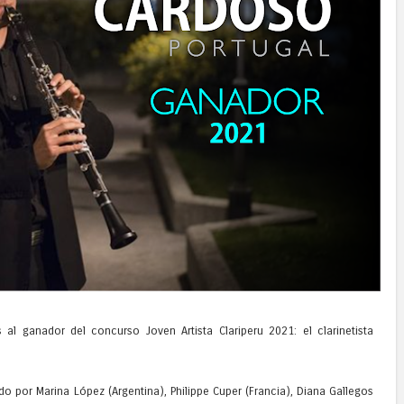
al ganador del concurso Joven Artista Clariperu 2021: el clarinetista
o por Marina López (Argentina), Philippe Cuper (Francia), Diana Gallegos