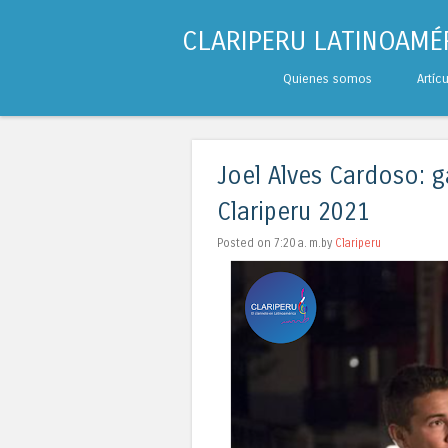
CLARIPERU LATINOAMÉ
Skip to content
Quienes somos
Artíc
Menu
Joel Alves Cardoso: 
Clariperu 2021
Posted on 7:20 a. m.by
Clariperu