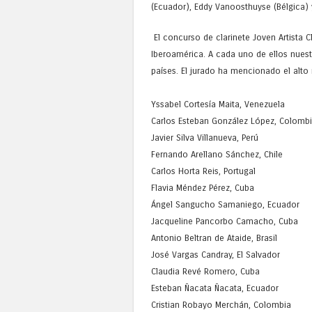
(Ecuador), Eddy Vanoosthuyse (Bélgica) 
El concurso de clarinete Joven Artista Cl
Iberoamérica. A cada uno de ellos nuestr
países. El jurado ha mencionado el alto 
Yssabel Cortesía Maita, Venezuela
Carlos Esteban González López, Colomb
Javier Silva Villanueva, Perú
Fernando Arellano Sánchez, Chile
Carlos Horta Reis, Portugal
Flavia Méndez Pérez, Cuba
Ángel Sangucho Samaniego, Ecuador
Jacqueline Pancorbo Camacho, Cuba
Antonio Beltran de Ataide, Brasil
José Vargas Candray, El Salvador
Claudia Revé Romero, Cuba
Esteban Ñacata Ñacata, Ecuador
Cristian Robayo Merchán, Colombia