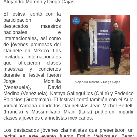
Alejandro Moreno y Diego Cajas.
El festival contó con la
participación de
destacados maestros
nacionales e
internacionales, así como
de jóvenes promesas del
clarinete en México. Los
invitados internacionales
que ofrecieron clases
maestras y conciertos
durante el festival fueron
Jorge Montilla
Alejandro Moreno y Diego Cajas
(Venezuela), David
Medina (Venezuela), Kathya Galleguillos (Chile) y Federico
Palacios (Guatemala). El festival contó también con el Aula
Virtual Yamaha donde los clarinetistas Jean Michel Bertelli
(Francia) y Massimiliano Miani (Italia) pudieron impartir
clases a jóvenes clarinetistas mexicanos.
Los destacados jóvenes clarinetistas que presentaron un
recital en este evento fueron Emilio Velázquez, Betsy