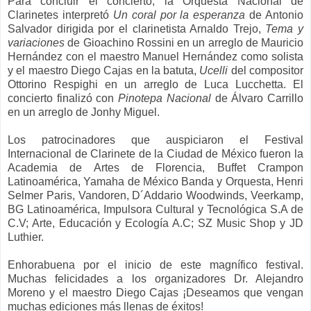
Para concluir el concierto, la Orquesta Nacional de
Clarinetes interpretó
Un coral por la esperanza
de Antonio
Salvador dirigida por el clarinetista Arnaldo Trejo,
Tema y
variaciones
de Gioachino Rossini en un arreglo de Mauricio
Hernández con el maestro Manuel Hernández como solista
y el maestro Diego Cajas en la batuta,
Ucelli
del compositor
Ottorino Respighi en un arreglo de Luca Lucchetta. El
concierto finalizó con
Pinotepa Nacional
de Álvaro Carrillo
en un arreglo de Jonhy Miguel.
Los patrocinadores que auspiciaron el Festival
Internacional de Clarinete de la Ciudad de México fueron la
Academia de Artes de Florencia, Buffet Crampon
Latinoamérica, Yamaha de México Banda y Orquesta, Henri
Selmer Paris, Vandoren, D´Addario Woodwinds, Veerkamp,
BG Latinoamérica, Impulsora Cultural y Tecnológica S.A de
C.V; Arte, Educación y Ecología A.C; SZ Music Shop y JD
Luthier.
Enhorabuena por el inicio de este magnífico festival.
Muchas felicidades a los organizadores Dr. Alejandro
Moreno y el maestro Diego Cajas ¡Deseamos que vengan
muchas ediciones más llenas de éxitos!