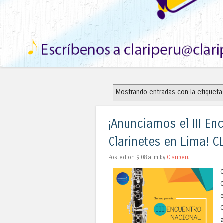
Mostrando entradas con la etiquet
¡Anunciamos el III E
Clarinetes en Lima! 
Posted on 9:08 a. m.by
Clariperu
C
C
e
C
a