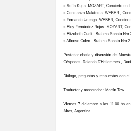
» Sofía Kujta: MOZART, Concierto en 
» Constanza Malatesta: WEBER , Conci
» Fernando Urteaga: WEBER, Concierto
» Eloy Fernández Rojas: MOZART, Conc
» Elizabeth Cueli : Brahms Sonata Nro 
» Alfonso Calvo : Brahms Sonata Nro 2
Posterior charla y discusión del Maestro
Céspedes, Rolando D'Hellemmes , Danie
Diálogo, preguntas y respuestas con el 
Traductor y moderador : Martín Tow
Viernes 7 diciembre a las 11.00 hs e
Aires, Argentina.