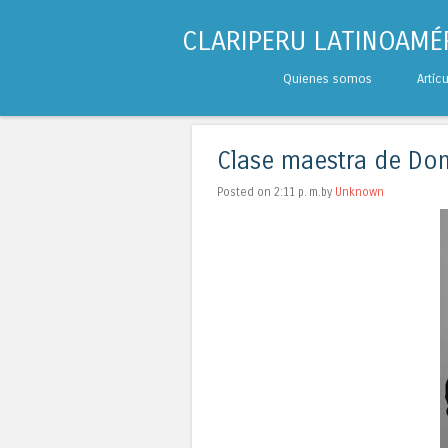
CLARIPERU LATINOAMÉ
Skip to content
Quienes somos
Artíc
Menu
Clase maestra de Don
Posted on 2:11 p. m.by
Unknown