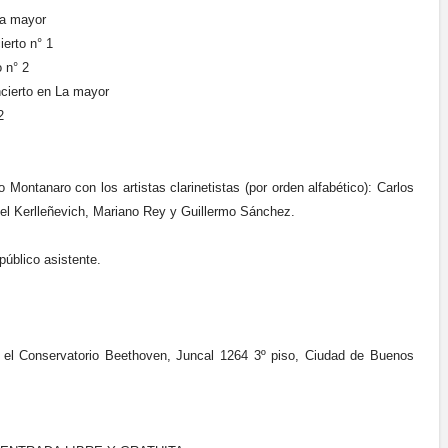
La mayor
erto n° 1
 n° 2
ierto en La mayor
2
 Montanaro con los artistas clarinetistas (por orden alfabético): Carlos
l Kerlleñevich, Mariano Rey y Guillermo Sánchez.
público asistente.
n el Conservatorio Beethoven, Juncal 1264 3º piso, Ciudad de Buenos