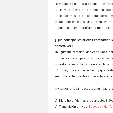
La verdad es que esta es una ocasión b
en la vida previa a la pandemia aco
haciendo música de cámara, pero de
impactante en estos días de ensayo h
pandemia, a los muchísimos metros cuad
¿Qué consejos les puedes compartir a lo
primera vez?
Me gustaría también dedicarle unas pal
comienzan sus pasos sobre el escen
importante es subir a conocer la expe
cómodo, que conozcas bien y que te dé s
sin duda, el tiempo hará que subas a to
Invitamos a toda nuestra comunidad a e
🎵 Día y hora: Viernes 6 de agosto. 8:00
🎵 Transmisión en vivo:
Facebook del Te