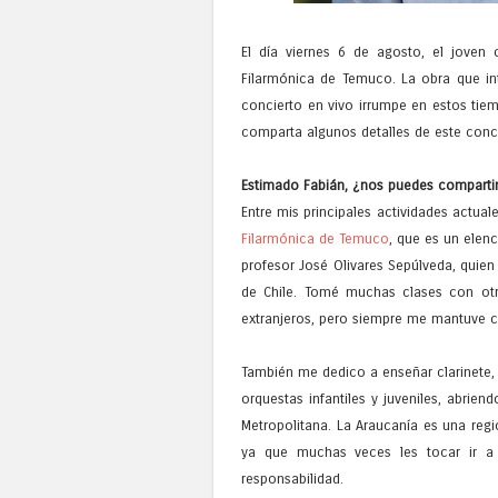
El día viernes 6 de agosto, el joven c
Filarmónica de Temuco. La obra que int
concierto en vivo irrumpe en estos ti
comparta algunos detalles de este conci
Estimado Fabián, ¿nos puedes compartir
Entre mis principales actividades actua
Filarmónica de Temuco
, que es un elenc
profesor José Olivares Sepúlveda, quien 
de Chile. Tomé muchas clases con otr
extranjeros, pero siempre me mantuve c
También me dedico a enseñar clarinete, 
orquestas infantiles y juveniles, abrie
Metropolitana. La Araucanía es una regi
ya que muchas veces les tocar ir a 
responsabilidad.