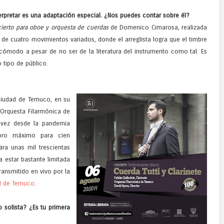
terpretar es una adaptación especial. ¿Nos puedes contar sobre él?
ierto para oboe y orquesta de cuerdas
de Domenico Cimarosa, realizada
 de cuatro movimientos variados, donde el arreglista logra que el timbre
y cómodo a pesar de no ser de la literatura del instrumento como tal. Es
o tipo de público.
 ciudad de Temuco, en su
 Orquesta Filarmónica de
 vez desde la pandemia
foro máximo para cien
ara unas mil trescientas
 estar bastante limitada
ransmitido en vivo por la
al de Temuco
.
 solista? ¿Es tu primera