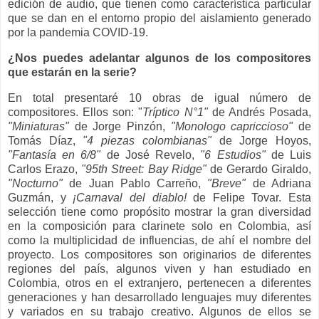
edición de audio, que tienen como característica particular
que se dan en el entorno propio del aislamiento generado
por la pandemia COVID-19.
¿Nos puedes adelantar algunos de los compositores
que estarán en la serie?
En total presentaré 10 obras de igual número de
compositores. Ellos son: "
Tríptico N°1"
de Andrés Posada,
"Miniaturas"
de Jorge Pinzón,
"Monologo capriccioso"
de
Tomás Díaz,
"4 piezas colombianas"
de Jorge Hoyos,
"Fantasía en 6/8"
de José Revelo,
"6 Estudios"
de Luis
Carlos Erazo,
"95th Street: Bay Ridge"
de Gerardo Giraldo,
"Nocturno"
de Juan Pablo Carreño,
"Breve"
de Adriana
Guzmán, y
¡Carnaval del diablo!
de Felipe Tovar. Esta
selección tiene como propósito mostrar la gran diversidad
en la composición para clarinete solo en Colombia, así
como la multiplicidad de influencias, de ahí el nombre del
proyecto. Los compositores son originarios de diferentes
regiones del país, algunos viven y han estudiado en
Colombia, otros en el extranjero, pertenecen a diferentes
generaciones y han desarrollado lenguajes muy diferentes
y variados en su trabajo creativo. Algunos de ellos se