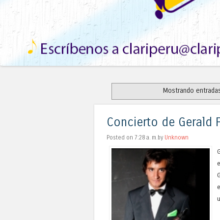
Mostrando entradas
Concierto de Gerald F
Posted on 7:28 a. m.by
Unknown
e
G
u