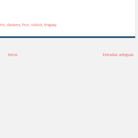
rto
,
clariperu
,
finzi
,
soloist
,
Uruguay
Inicio
Entradas antiguas