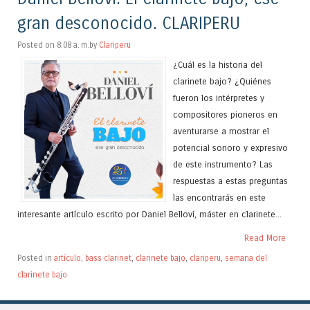
gran desconocido. CLARIPERU
Posted on 8:08 a. m.by
Clariperu
¿Cuál es la historia del
clarinete bajo? ¿Quiénes
fueron los intérpretes y
compositores pioneros en
aventurarse a mostrar el
potencial sonoro y expresivo
de este instrumento? Las
respuestas a estas preguntas
las encontrarás en este
interesante artículo escrito por Daniel Belloví, máster en clarinete...
Read More
Posted in
artículo
,
bass clarinet
,
clarinete bajo
,
clariperu
,
semana del
clarinete bajo