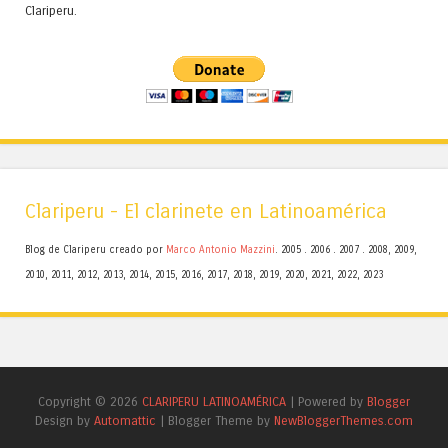
Clariperu.
Clariperu - El clarinete en Latinoamérica
Blog de Clariperu creado por
Marco Antonio Mazzini
. 2005 . 2006 . 2007 . 2008, 2009,
2010, 2011, 2012, 2013, 2014, 2015, 2016, 2017, 2018, 2019, 2020, 2021, 2022, 2023
Copyright ©
2026
CLARIPERU LATINOAMÉRICA
| Powered by
Blogger
Design by
Automattic
| Blogger Theme by
NewBloggerThemes.com