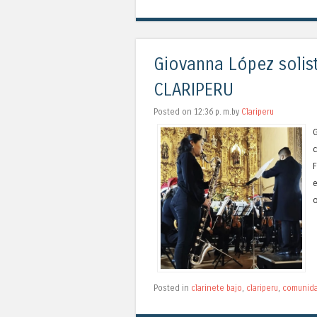
Giovanna López solist
CLARIPERU
Posted on 12:36 p. m.by
Clariperu
F
e
o
Posted in
clarinete bajo
,
clariperu
,
comunida