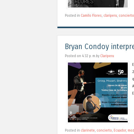
Posted in
Camilo Flores
,
clariperu
,
concierto
Bryan Condoy interpr
Posted on 4:32 p. m.by
Clariperu
E
2
q
A
E
Posted in
clarinete
,
concierto
,
Ecuador
,
moz