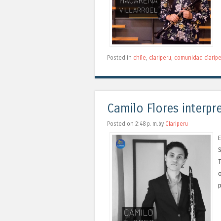
Posted in
chile
,
clariperu
,
comunidad claripe
Camilo Flores interp
Posted on 2:48 p. m.by
Clariperu
E
S
T
o
p