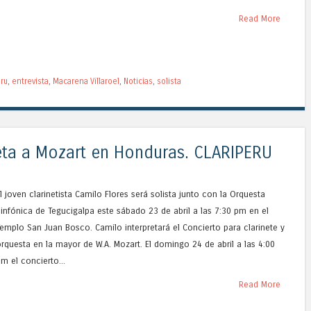
Read More
ru
,
entrevista
,
Macarena Villaroel
,
Noticias
,
solista
reta a Mozart en Honduras. CLARIPERU
l joven clarinetista Camilo Flores será solista junto con la Orquesta
infónica de Tegucigalpa este sábado 23 de abril a las 7:30 pm en el
emplo San Juan Bosco. Camilo interpretará el Concierto para clarinete y
rquesta en la mayor de W.A. Mozart. El domingo 24 de abril a las 4:00
m el concierto...
Read More