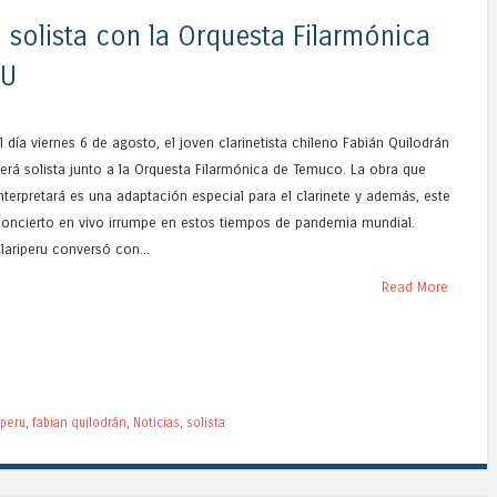
 solista con la Orquesta Filarmónica
RU
l día viernes 6 de agosto, el joven clarinetista chileno Fabián Quilodrán
erá solista junto a la Orquesta Filarmónica de Temuco. La obra que
nterpretará es una adaptación especial para el clarinete y además, este
concierto en vivo irrumpe en estos tiempos de pandemia mundial.
lariperu conversó con...
Read More
iperu
,
fabian quilodrán
,
Noticias
,
solista