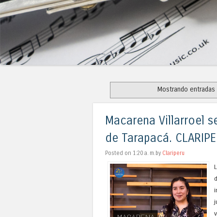
Mostrando entradas 
Macarena Villarroel s
de Tarapacá. CLARIP
Posted on 1:20 a. m.by
Clariperu
L
d
i
j
v