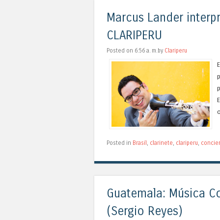
Marcus Lander interp
CLARIPERU
Posted on 6:56 a. m.by
Clariperu
E
p
p
E
o
Posted in
Brasil
,
clarinete
,
clariperu
,
concie
Guatemala: Música Co
(Sergio Reyes)