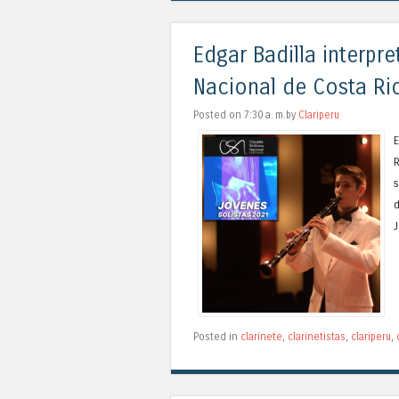
Edgar Badilla interpr
Nacional de Costa Ri
Posted on 7:30 a. m.by
Clariperu
E
R
d
J
Posted in
clarinete
,
clarinetistas
,
clariperu
,