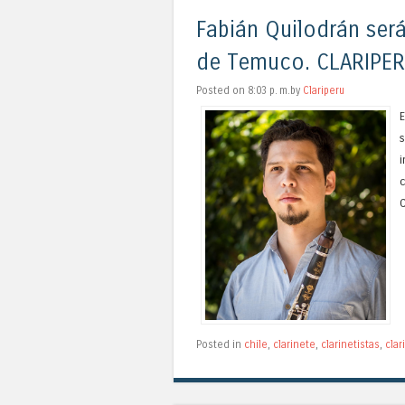
Fabián Quilodrán será
de Temuco. CLARIPE
Posted on 8:03 p. m.by
Clariperu
E
s
i
C
Posted in
chile
,
clarinete
,
clarinetistas
,
clar