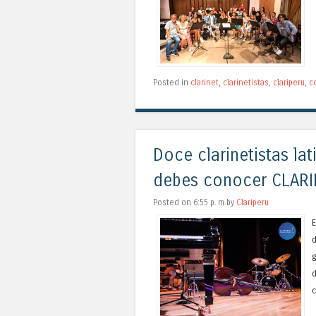
Posted in
clarinet
,
clarinetistas
,
clariperu
,
c
Doce clarinetistas la
debes conocer CLAR
Posted on 6:55 p. m.by
Clariperu
E
d
d
c