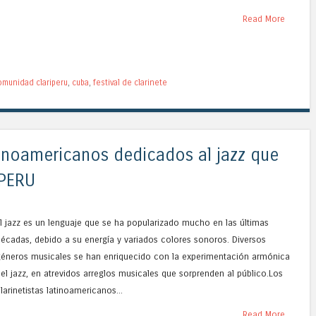
Read More
omunidad clariperu
,
cuba
,
festival de clarinete
tinoamericanos dedicados al jazz que
IPERU
l jazz es un lenguaje que se ha popularizado mucho en las últimas
écadas, debido a su energía y variados colores sonoros. Diversos
géneros musicales se han enriquecido con la experimentación armónica
el jazz, en atrevidos arreglos musicales que sorprenden al público.Los
larinetistas latinoamericanos...
Read More