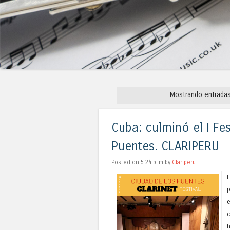
Mostrando entradas
Cuba: culminó el I Fes
Puentes. CLARIPERU
Posted on 5:24 p. m.by
Clariperu
L
p
e
c
h